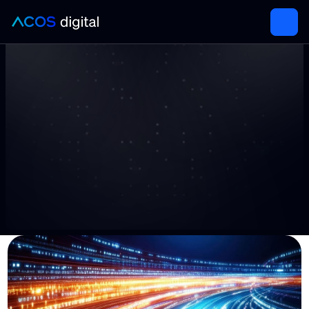
16.10.2025
PMax-Update: Vertikale 9:16-
Bildanzeigen in Google Ads
PMax unterstützt jetzt 9:16-Bilder. So nutzt du das 
Format effektiv für mobile Reichweite.