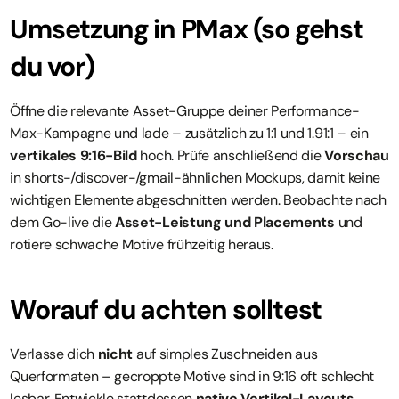
Umsetzung in PMax (so gehst 
du vor)
Öffne die relevante Asset-Gruppe deiner Performance-
Max-Kampagne und lade – zusätzlich zu 1:1 und 1.91:1 – ein 
vertikales 9:16-Bild
 hoch. Prüfe anschließend die 
Vorschau
in shorts-/discover-/gmail-ähnlichen Mockups, damit keine 
wichtigen Elemente abgeschnitten werden. Beobachte nach 
dem Go-live die 
Asset-Leistung und Placements
 und 
rotiere schwache Motive frühzeitig heraus.
Worauf du achten solltest
Verlasse dich 
nicht
 auf simples Zuschneiden aus 
Querformaten – gecroppte Motive sind in 9:16 oft schlecht 
lesbar. Entwickle stattdessen 
native Vertikal-Layouts
. 